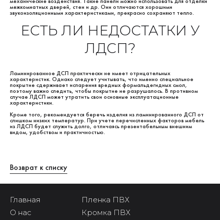
механические воздействия. Такие панели можно использовать для отделки
межкомнатных дверей, стен и др. Они отличаются хорошими
звукоизоляционными характеристиками, прекрасно сохраняют тепло.
ЕСТЬ ЛИ НЕДОСТАТКИ У
ЛДСП?
Ламинированное ДСП практически не имеет отрицательных
характеристик. Однако следует учитывать, что именно специальное
покрытие сдерживает испарения вредных формальдегидных смол,
поэтому важно следить, чтобы покрытие не разрушалось. В противном
случае ЛДСП может утратить свои основные эксплуатационные
характеристики.
Кроме того, рекомендуется беречь изделия из ламинированного ДСП от
слишком низких температур. При учете перечисленных факторов мебель
из ЛДСП будет служить долго, отличаясь презентабельным внешним
видом, удобством и практичностью.
Возврат к списку
Главная
Пленка ПВХ
О нас
Кромка ПВХ