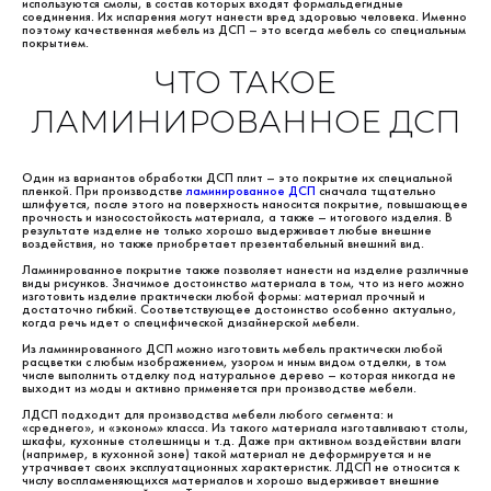
используются смолы, в состав которых входят формальдегидные
соединения. Их испарения могут нанести вред здоровью человека. Именно
поэтому качественная мебель из ДСП – это всегда мебель со специальным
покрытием.
ЧТО ТАКОЕ
ЛАМИНИРОВАННОЕ ДСП
Один из вариантов обработки ДСП плит – это покрытие их специальной
пленкой. При производстве
ламинированное ДСП
сначала тщательно
шлифуется, после этого на поверхность наносится покрытие, повышающее
прочность и износостойкость материала, а также – итогового изделия. В
результате изделие не только хорошо выдерживает любые внешние
воздействия, но также приобретает презентабельный внешний вид.
Ламинированное покрытие также позволяет нанести на изделие различные
виды рисунков. Значимое достоинство материала в том, что из него можно
изготовить изделие практически любой формы: материал прочный и
достаточно гибкий. Соответствующее достоинство особенно актуально,
когда речь идет о специфической дизайнерской мебели.
Из ламинированного ДСП можно изготовить мебель практически любой
расцветки с любым изображением, узором и иным видом отделки, в том
числе выполнить отделку под натуральное дерево – которая никогда не
выходит из моды и активно применяется при производстве мебели.
ЛДСП подходит для производства мебели любого сегмента: и
«среднего», и «эконом» класса. Из такого материала изготавливают столы,
шкафы, кухонные столешницы и т.д. Даже при активном воздействии влаги
(например, в кухонной зоне) такой материал не деформируется и не
утрачивает своих эксплуатационных характеристик. ЛДСП не относится к
числу воспламеняющихся материалов и хорошо выдерживает внешние