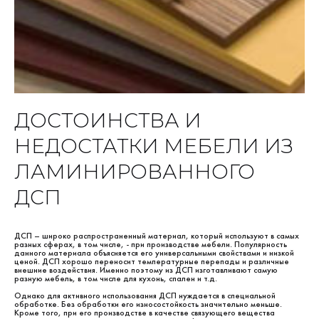
ДОСТОИНСТВА И
НЕДОСТАТКИ МЕБЕЛИ ИЗ
ЛАМИНИРОВАННОГО
ДСП
ДСП – широко распространенный материал, который используют в самых
разных сферах, в том числе, - при производстве мебели. Популярность
данного материала объясняется его универсальными свойствами и низкой
ценой. ДСП хорошо переносит температурные перепады и различные
внешние воздействия. Именно поэтому из ДСП изготавливают самую
разную мебель, в том числе для кухонь, спален и т.д.
Однако для активного использования ДСП нуждается в специальной
обработке. Без обработки его износостойкость значительно меньше.
Кроме того, при его производстве в качестве связующего вещества