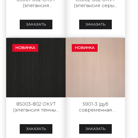
(элегансия
(элегансия серый
светлый софт тач)
софт тач)
ЗАКАЗАТЬ
ЗАКАЗАТЬ
НОВИНКА
НОВИНКА
85003-802 ОКУТ
5901-3 (дуб
(элегансия темный
современная
софт тач)
классика natural)
ЗАКАЗАТЬ
ЗАКАЗАТЬ