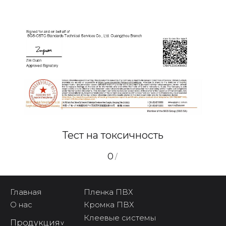
Тест на токсичность
0
/
Главная
Пленка ПВХ
О нас
Кромка ПВХ
Клеевые системы
Продукция
^