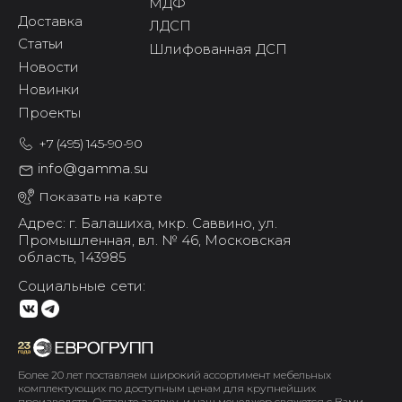
МДФ
Доставка
ЛДСП
Статьи
Шлифованная ДСП
Новости
Новинки
Проекты
+7 (495) 145-90-90
info@gamma.su
Показать на карте
Адрес: г. Балашиха,
мкр. Саввино,
ул.
Промышленная, вл. № 46,
Московская
область, 143985
Социальные сети:
Более 20 лет поставляем широкий ассортимент мебельных
комплектующих по доступным ценам для крупнейших
производств. Оставьте заявку, и наш менеджер свяжется с Вами.