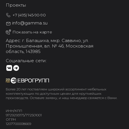
Проекты
+7 (495) 145-90-90
info@gamma.su
Показать на карте
Адрес: г. Балашиха,
мкр. Саввино,
ул.
Промышленная, вл. № 46,
Московская
область, 143985
Социальные сети:
Более 20 лет поставляем широкий ассортимент мебельных
комплектующих по доступным ценам для крупнейших
производств. Оставьте заявку, и наш менеджер свяжется с Вами.
ИНН/КПП
9729293175/772501001
ОГРН
1207700008669