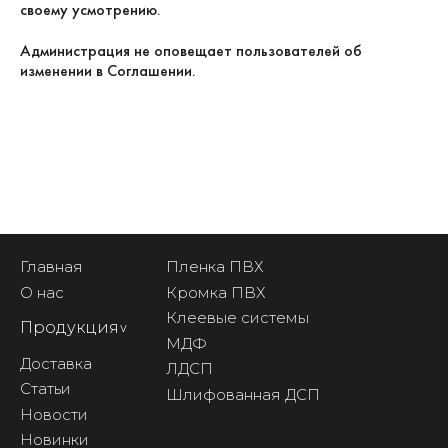
своему усмотрению.
Администрация не оповещает пользователей об
изменении в Соглашении.
Главная
Пленка ПВХ
О нас
Кромка ПВХ
Клеевые системы
Продукция
^
МДФ
Доставка
ЛДСП
Статьи
Шлифованная ДСП
Новости
Новинки