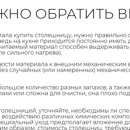
УЖНО ОБРАТИТЬ 
иала купить столешницу, нужно правильно о
ведь на кухне приходится постоянно иметь 
очитаемый материал способен выдерживать 
е сильного нагрева).
вости материала к внешним механическим в
ез случайных (или намеренных) механичес
а большое количество разных запахов, а такж
пахи или сложна для очистки, она плохо по
толешницей, уточняйте, необходимы ли спец
к воздействию различных химических компон
пециальный уход предполагает вложение до
аким образом, стоимость столешниц, требу