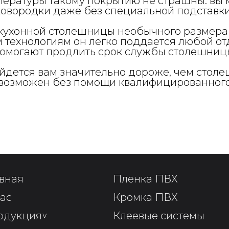
ературы такому покрытию не страшны: вы 
ковородки даже без специальной подставки
кухонной столешницы необычного размера
 технологиям он легко поддается любой о
помогают продлить срок службы столешниц
дется вам значительно дороже, чем столе
евозможен без помощи квалифицированного
вная
Пленка ПВХ
ас
Кромка ПВХ
одукция
^
Клеевые системы