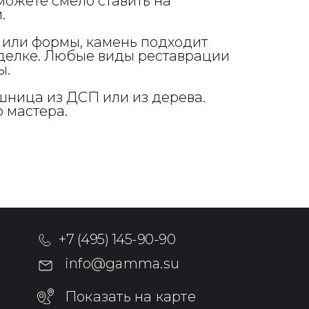
можете смело ставить на
.
 или формы, камень подходит
тделке. Любые виды реставрации
ы.
шница из ДСП или из дерева.
 мастера.
+7 (495) 145-90-90
info@gamma.su
Показать на карте