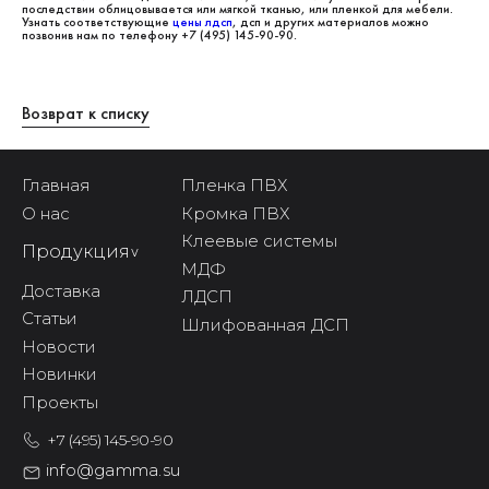
последствии облицовывается или мягкой тканью, или пленкой для мебели.
Узнать соответствующие
цены лдсп
, дсп и других материалов можно
позвонив нам по телефону +7 (495) 145-90-90.
Возврат к списку
Главная
Пленка ПВХ
О нас
Кромка ПВХ
Клеевые системы
Продукция
^
МДФ
Доставка
ЛДСП
Статьи
Шлифованная ДСП
Новости
Новинки
Проекты
+7 (495) 145-90-90
info@gamma.su