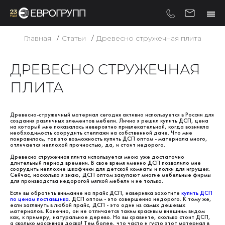
Главная
Статьи
Древесно стружечная плита
ДРЕВЕСНО СТРУЖЕЧНАЯ
ПЛИТА
Древесно-стружечный материал сегодня активно используется в России для
создания различных элементов мебели. Лично я решил купить ДСП, цена
на который мне показалась невероятно привлекательной, когда возникла
необходимость соорудить стеллажи на собственной даче. Что мне
понравилось, так это возможность купить ДСП оптом - материала много,
отличается неплохой прочностью, да, и стоит недорого.
Древесно стружечная плита используется мною уже достаточно
длительный период времени. В свое время именно ДСП позволило мне
соорудить неплохие шкафчики для детской комнаты и полки для игрушек.
Сейчас, насколько я знаю, ДСП оптом закупают многие мебельные фирмы
для производства недорогой мягкой мебели и не только.
Если вы обратить внимание на прайс ДСП, наверняка захотите
купить ДСП
по ценам поставщика
. ДСП оптом - это совершенно недорого. К тому же,
если заглянуть в любой прайс, ДСП - это один из самых дешевых
материалов. Конечно, он не отличается таким красивым внешним видом
как, к примеру, натуральное дерево. Но вы сравните, сколько стоит ДСП,
а сколько массивная доска! Тем более, что часто и густо этот материал в