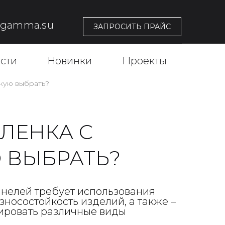
@gamma.su
ЗАПРОСИТЬ ПРАЙС
сти
Новинки
Проекты
кую выбрать?
ЛЕНКА С
 ВЫБРАТЬ?
анелей требует использования
носостойкость изделий, а также –
тировать различные виды