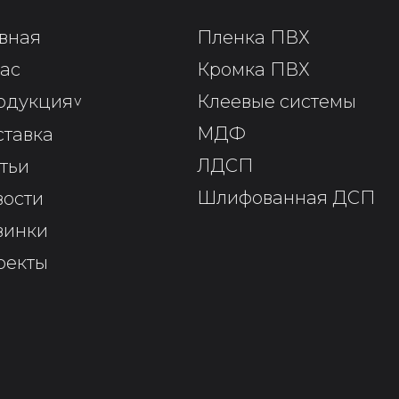
вная
Пленка ПВХ
ас
Кромка ПВХ
одукция
^
Клеевые системы
МДФ
ставка
ЛДСП
тьи
Шлифованная ДСП
вости
винки
оекты