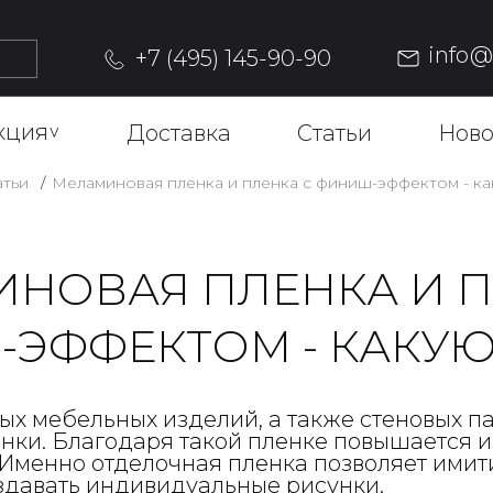
info
+7 (495) 145-90-90
кция
^
Доставка
Статьи
Ново
атьи
Меламиновая пленка и пленка с финиш-эффектом - ка
НОВАЯ ПЛЕНКА И П
ЭФФЕКТОМ - КАКУЮ
ых мебельных изделий, а также стеновых п
нки. Благодаря такой пленке повышается из
 Именно отделочная пленка позволяет ими
оздавать индивидуальные рисунки.