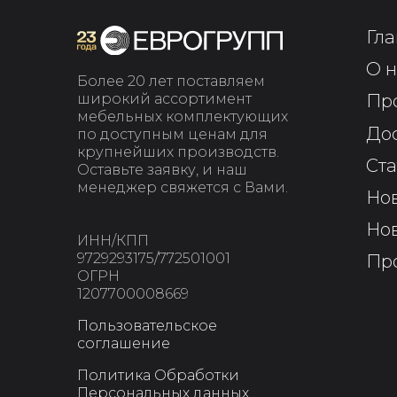
Гла
О н
Более 20 лет поставляем
широкий ассортимент
Пр
мебельных комплектующих
До
по доступным ценам для
крупнейших производств.
Ста
Оставьте заявку, и наш
менеджер свяжется с Вами.
Но
Но
ИНН/КПП
9729293175/772501001
Пр
ОГРН
1207700008669
Пользовательское
соглашение
Политика Обработки
Персональных данных