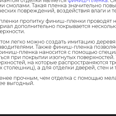
иантом отделки является
финиш-пленка
. 
и смолами. Такая пленка значительно повы
еских повреждений, воздействия влаги и 
пленки пропитку финиш-пленки проводят н
риал дополнительно покрывается нескольки
ерхности.
ом легко можно создать имитацию деревян
зводителями. Также финиш-пленка позволя
 финиш-пленка наносится с помощью специа
ься при покрытии изогнутых поверхностей. 
ерхностей, на которые распространяются 
столешниц), а для отделки дверей, стен и т
менее прочным, чем отделка с помощью мел
лее выгодный.