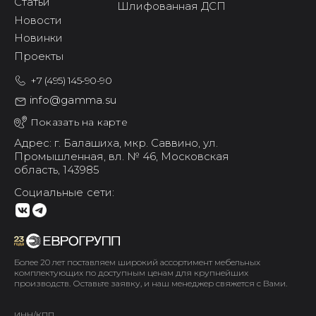
Статьи
Шлифованная ДСП
Новости
Новинки
Проекты
+7 (495) 145-90-90
info@gamma.su
Показать на карте
Адрес: г. Балашиха,
мкр. Саввино,
ул.
Промышленная, вл. № 46,
Московская
область, 143985
Социальные сети:
Более 20 лет поставляем широкий ассортимент мебельных
комплектующих по доступным ценам для крупнейших
производств. Оставьте заявку, и наш менеджер свяжется с Вами.
ИНН/КПП