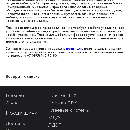
отделки мебели, я был приятно удивлен, когда увидел, что их цена более
чем приемлема. А качество и простота использования, которыми
обладают пленки пвх для мебельных фасадов – на высшем уровне. Даже,
несмотря на то, что иногда пленки могут отслаиваться от поверхности
мебели, если расположены над плитой, этот материал практически
незаменим в каждом доме.
Пленка пвх для мдф не привередлива и не требует особого ухода, так как
устойчива к любым чистящим средствам, поэтому мебель всегда выглядит
новой и ухоженной. Пленка для мебельных фасадов устойчива к истиранию
и механическим воздействиям, что делает ее еще более оптимальной для
домашнего использования.
Если вас интересует наша продукция,
цены лдсп
, цена на дсп, пленку пвх,
и многое другое перейдите в соответствующий раздел или позвоните нам
по телефону +7 (495) 145-90-90.
Возврат к списку
Главная
Пленка ПВХ
О нас
Кромка ПВХ
Клеевые системы
Продукция
^
МДФ
Доставка
ЛДСП