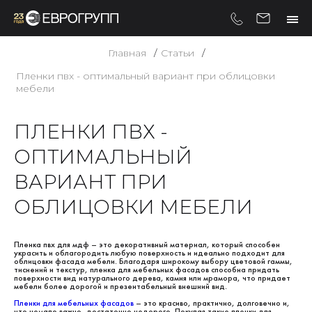
Главная
Статьи
Пленки пвх - оптимальный вариант при облицовки
мебели
ПЛЕНКИ ПВХ -
ОПТИМАЛЬНЫЙ
ВАРИАНТ ПРИ
ОБЛИЦОВКИ МЕБЕЛИ
Пленка пвх для мдф – это декоративный материал, который способен
украсить и облагородить любую поверхность и идеально подходит для
облицовки фасада мебели. Благодаря широкому выбору цветовой гаммы,
тиснений и текстур, пленка для мебельных фасадов способна придать
поверхности вид натурального дерева, камня или мрамора, что придает
мебели более дорогой и презентабельный внешний вид.
Пленки для мебельных фасадов
– это красиво, практично, долговечно и,
что немало важно, достаточно недорого. Покупая такие пленки для