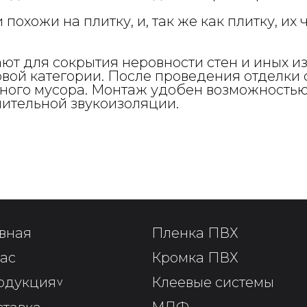
хожи на плитку, и, так же как плитку, их 
т для сокрытия неровности стен и иных и
новой категории. После проведения отделк
ьного мусора. Монтаж удобен возможностью
нительной звукоизоляции.
вная
Пленка ПВХ
ас
Кромка ПВХ
одукция
^
Клеевые системы