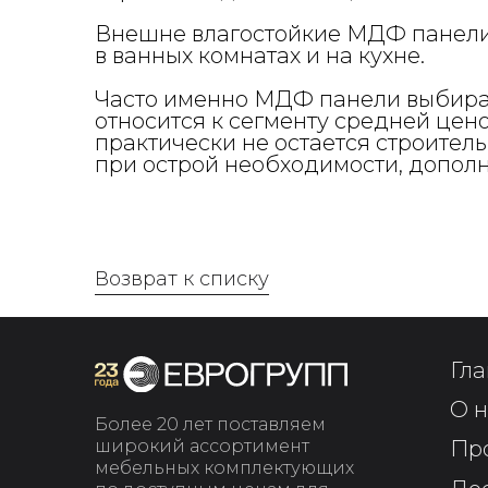
Внешне влагостойкие МДФ панели по
в ванных комнатах и на кухне.
Часто именно МДФ панели выбираю
относится к сегменту средней це
практически не остается строител
при острой необходимости, допол
Возврат к списку
Гла
О н
Более 20 лет поставляем
широкий ассортимент
Пр
мебельных комплектующих