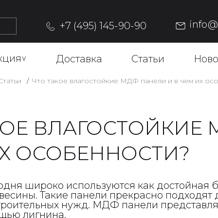
info
+7 (495) 145-90-90
кция
^
Доставка
Статьи
Ново
Статьи
Что такое влагостойкие МДФ панели и в чем их ос
КОЕ ВЛАГОСТОЙКИЕ 
ИХ ОСОБЕННОСТИ?
дня широко используются как достойная 
весины. Такие панели прекрасно подходят д
троительных нужд. МДФ панели представл
щью лигнина.