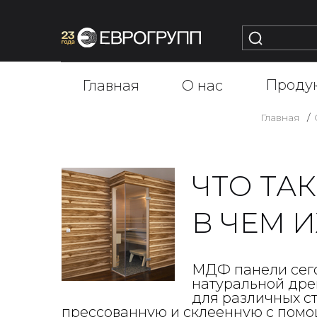
Проду
Главная
О нас
Главная
ЧТО ТА
В ЧЕМ 
МДФ панели сего
натуральной дре
для различных с
прессованную и склеенную с помо