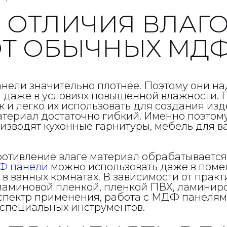
Е ОТЛИЧИЯ ВЛАГ
ОТ ОБЫЧНЫХ МДФ
анели значительно плотнее. Поэтому они 
 даже в условиях повышенной влажности.
ак и легко их использовать для создания и
материал достаточно гибкий. Именно поэт
оизводят кухонные гарнитуры, мебель для в
ротивление влаге материал обрабатывается
Ф панели
можно использовать даже в пом
и в ванных комнатах. В зависимости от пра
миновой пленкой, пленкой ПВХ, ламиниро
пектр применения, работа с МДФ панелями,
специальных инструментов.