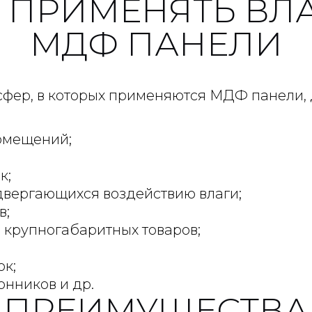
 ПРИМЕНЯТЬ ВЛ
МДФ ПАНЕЛИ
сфер, в которых применяются МДФ панели, д
омещений;
к;
одвергающихся воздействию влаги;
в;
 крупногабаритных товаров;
ок;
онников и др.
 ПРЕИМУЩЕСТВА 