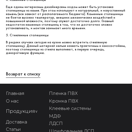
Еще одним интересным дизайнерским ходом может быть установка
столешницы из камня. При этом используют и натуральный, и искусственный
камень (все зависит от располагаемого бюджета). Каменные столешницы
не боятся высоких температур, внешних механических воздействий и
повышенной влажности, поэтому служат достаточно долго. Главный
недостаток каменных столешниц в том, что их достаточно сложно
устанавливать, и монтаж занимает много времени.
5. Стеклянные столешницы
В редких случаях сегодня на кухне можно встретить стеклянную
столешницу. Данный материал нельзя назвать практичным и износостойким,
поэтому столешницы из стекла выполняют, в первую очередь,
декоративную функцию.
Возврат к списку
Главная
Пленка ПВХ
О нас
Кромка ПВХ
Клеевые системы
Продукция
^
МДФ
Доставка
ЛДСП
Статьи
Шлифованная ДСП