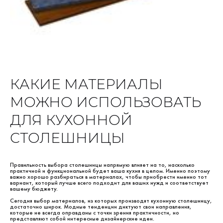
КАКИЕ МАТЕРИАЛЫ
МОЖНО ИСПОЛЬЗОВАТЬ
ДЛЯ КУХОННОЙ
СТОЛЕШНИЦЫ
Правильность выбора столешницы напрямую влияет на то, насколько
практичной и функциональной будет ваша кухня в целом. Именно поэтому
важно хорошо разбираться в материалах, чтобы приобрести именно тот
вариант, который лучше всего подходит для ваших нужд и соответствует
вашему бюджету.
Сегодня выбор материалов, из которых производят кухонную столешницу,
достаточно широк. Модные тенденции диктуют свои направления,
которые не всегда оправданы с точки зрения практичности, но
представляют собой интересные дизайнерские идеи.