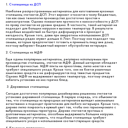
1.
Столешницы из ДСП
Наиболее распространенным материалом для изготовления кухонных
столешниц считается ДСП. Этот вариант относится к числу бюджетных,
так как сама технология производства достаточно простая и
малозатратная. Однако показатели прочности и износостойкости у ДСП
по праву считаются на уровне средних. В частности, такой материал не
подходит для больших нагрузок и высоких температур. В результате
подобных воздействий он быстро деформируется и приходит в
негодность. Кроме того, даже при аккуратном использовании ДСП
столешница редко служит дольше 6-7лет. Поэтому она подходит тем
семьям, которые предпочитают готовить и принимать пищу вне дома,
поэтому выбирают бюджетный вариант обустройства интерьера.
2. Столешницы из МДФ
Еще одним популярным материалом, регулярно используемым при
производстве столешниц, считается МДФ. Данный материал обладает
большей прочностью. МДФ плиты не прихотливы, легко моются и не
требуют специального ухода. Кроме того, они не боятся различных
химических средств и не деформируются под тяжестью предметов.
Однако МДФ не выдерживает высоких температур, поэтому следует
избегать установки на них горячих блюд.
3. Деревянные столешницы
Сегодня достаточно популярным дизайнерским решением считается
установка деревянной столешницы. В первую очередь, это объясняется
тем, что столешницы из природных материалов выглядят максимально
естественно и подходят практически для любого интерьера. Кроме того,
дерево легко покрасить в нужный цвет так, чтобы оно гармонировало с
выбранным кухонным гарнитуром. Дерево считается прочным и
долговечным материалом, способным выдерживать большие нагрузки.
Однако следует учитывать, что подобные столешницы требуют
специального ухода и использования соответствующих средств.
4. Каменные столешницы