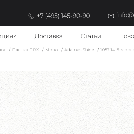
info
+7 (495) 145-90-90
кция
^
Доставка
Статьи
Ново
лог
Пленка ПВХ
Mono
Adamas Shine
1057-14 Белос
1057-14 
МЕТАЛЛИ
Описание
ОФОРМИТЬ ЗАКАЗ