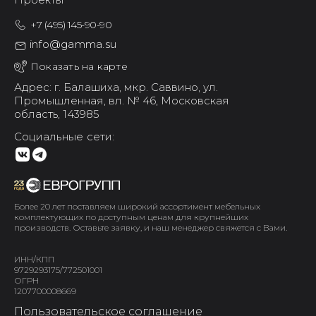
+7 (495) 145-90-90
info@gamma.su
Показать на карте
Адрес: г. Балашиха,
мкр. Саввино,
ул.
Промышленная, вл. № 46,
Московская
область, 143985
Социальные сети:
Более 20 лет поставляем широкий ассортимент мебельных
комплектующих по доступным ценам для крупнейших
производств. Оставьте заявку, и наш менеджер свяжется с Вами.
ИНН/КПП
9729293175/772501001
ОГРН
1207700008669
Пользовательское соглашение