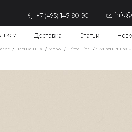
info
+7 (495) 145-90-90
кция
^
Доставка
Статьи
Ново
алог
Пленка ПВХ
Mono
Prime Line
5271 ванильная 
5271 ВАН
ШАГРЕНЬ
Описание
ОФОРМИТЬ ЗАКАЗ