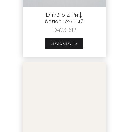
D473-612 Риф
белоснежный
D473-612
ЗАКАЗАТЬ