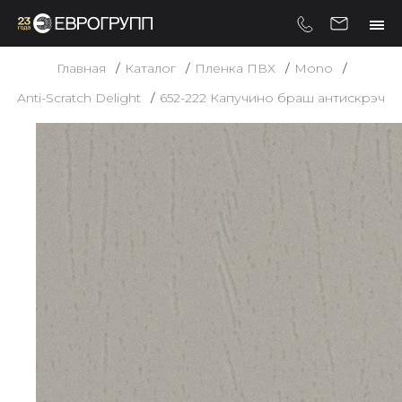
Главная
Каталог
Пленка ПВХ
Mono
Anti-Scratch Delight
652-222 Капучино браш антискрэч