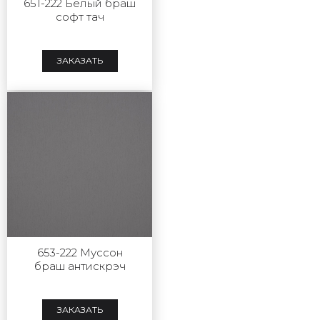
651-222 Белый браш
софт тач
ЗАКАЗАТЬ
653-222 Муссон
браш антискрэч
ЗАКАЗАТЬ