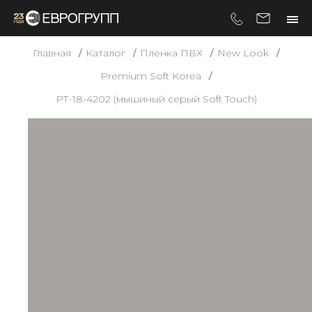
Главная
Каталог
Пленка ПВХ
New Look
Premium Soft Korea
РТ-18-4202 (мышиный серый Soft Touch)