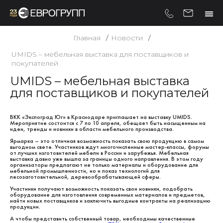
Главная
Новости
UMIDS – мебельная выставка для поставщиков и
покупателей
UMIDS – мебельная выставка
для поставщиков и покупателей
ВКК «Экспоград Юг» в Краснодаре приглашает на выставку UMIDS.
Мероприятие состоится с 7 по 10 апреля, обещает быть насыщенным на
идеи, тренды и новинки в области мебельного производства.
Ярмарка – это отличная возможность показать свою продукцию в самом
выгодном свете. Участников ждут многочисленные мастер-классы, форумы
от лучших изготовителей мебели в России и зарубежья. Мебельная
выставка давно уже вышла за границы одного направления. В этом году
организаторы предлагают не только материалы и оборудование для
мебельной промышленности, но и показ технологий для
лесозаготовительной, деревообрабатывающей сферы.
Участники получают возможность показать свои новинки, подобрать
оборудование для изготовления современных материалов и предметов,
найти новых поставщиков и заключить выгодные контракты на реализацию
продукции.
А чтобы представить собственный товар, необходимы качественные