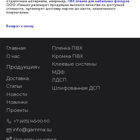
отделочные материалы, например,
ПВХ пленка для мебельных фасадов
.
ООО «Гамма» реализует продукцию высокого качества по доступной
стоимости, организует доставку партии до места, назначенного
покупателем.
Возврат к списку
Главная
Пленка ПВХ
О нас
Кромка ПВХ
Клеевые системы
Продукция
^
МДФ
Доставка
ЛДСП
Статьи
Шлифованная ДСП
Новости
Новинки
Проекты
+7 (495) 145-90-90
info@gamma.su
Показать на карте