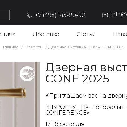
info
+7 (495) 145-90-90
кция
^
Доставка
Статьи
Ново
Главная
Новости
Дверная выставка DOOR CONF 2025
Дверная выс
CONF 2025
⚡️Приглашаем вас на дверн
«ЕВРОГРУПП» - генеральны
CONFERENCE»
17-18 февраля