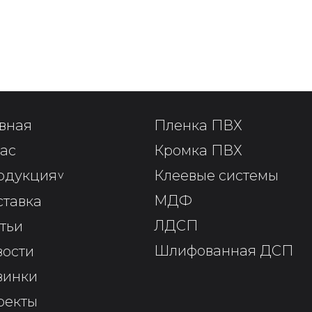
вная
Пленка ПВХ
ас
Кромка ПВХ
одукция
^
Клеевые системы
МДФ
ставка
ЛДСП
тьи
Шлифованная ДСП
вости
винки
оекты