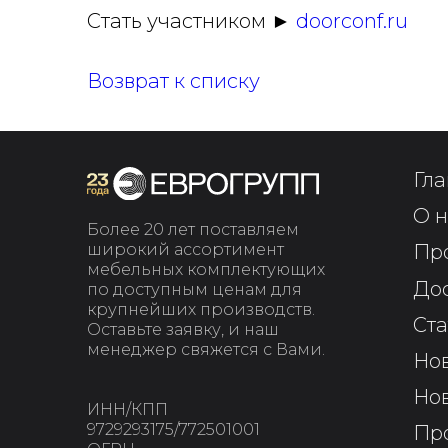
Стать участником ►
doorconf.ru
Возврат к списку
Гла
О н
Более 20 лет поставляем
широкий ассортимент
Пр
мебельных комплектующих
До
по доступным ценам для
крупнейших производств.
Ста
Оставьте заявку, и наш
менеджер свяжется с Вами.
Но
Но
ИНН/КПП
9729293175/772501001
Пр