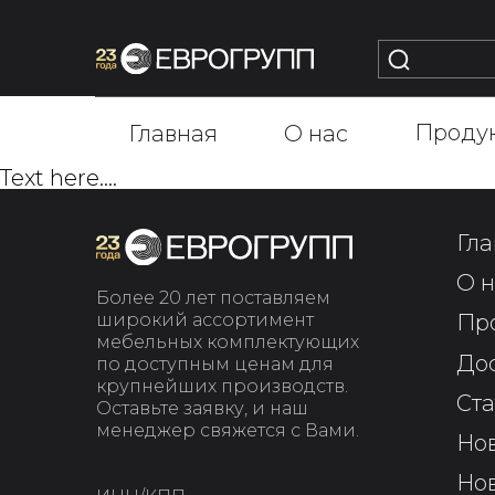
Проду
Главная
О нас
Text here....
Гла
О н
Более 20 лет поставляем
широкий ассортимент
Пр
мебельных комплектующих
До
по доступным ценам для
крупнейших производств.
Ста
Оставьте заявку, и наш
менеджер свяжется с Вами.
Но
Но