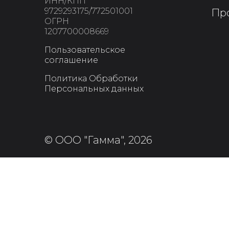
ИНН/КПП
9729293175/772501001
Пр
ОГРН
1207700008669
Пользовательское
соглашение
Политика Обработки
Персональных данных
© ООО "Гамма", 2026