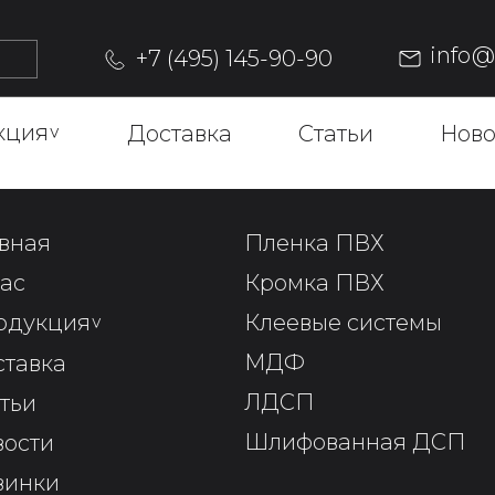
info
+7 (495) 145-90-90
кция
^
Доставка
Статьи
Ново
вная
Пленка ПВХ
ас
Кромка ПВХ
одукция
^
Клеевые системы
МДФ
ставка
ЛДСП
тьи
Шлифованная ДСП
вости
винки