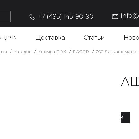
info
+7 (495) 145-90-90
кция
^
Доставка
Статьи
Ново
ная
Каталог
Кромка ПВХ
EGGER
702 SU Кашемир с
702 SU К
Описание
ОФОРМИТЬ ЗАКАЗ