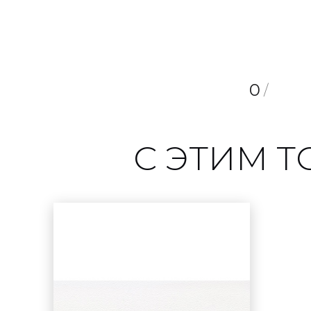
0
/
С ЭТИМ 