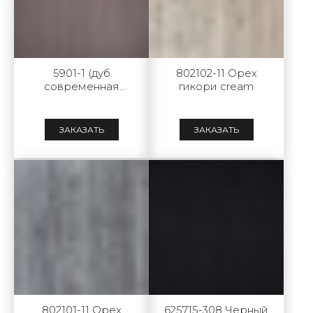
5901-1 (дуб
802102-11 Орех
современная
гикори cream
классика brown)
ЗАКАЗАТЬ
ЗАКАЗАТЬ
802101-11 Орех
625715-308 Черный