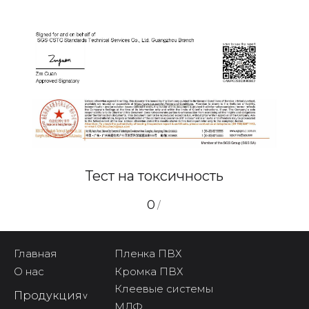
Тест на токсичность
0
/
Главная
Пленка ПВХ
О нас
Кромка ПВХ
Клеевые системы
Продукция
^
МДФ