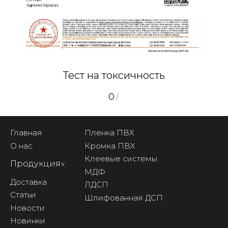
Тест на токсичность
0
/
Главная
Пленка ПВХ
О нас
Кромка ПВХ
Клеевые системы
Продукция
^
МДФ
Доставка
ЛДСП
Статьи
Шлифованная ДСП
Новости
Новинки