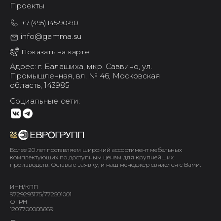
Проекты
+7 (495) 145-90-90
info@gamma.su
Показать на карте
Адрес: г. Балашиха,
мкр. Саввино,
ул.
Промышленная, вл. № 46,
Московская
область, 143985
Социальные сети:
Более 20 лет поставляем широкий ассортимент мебельных
комплектующих по доступным ценам для крупнейших
производств. Оставьте заявку, и наш менеджер свяжется с Вами.
ИНН/КПП
9729293175/772501001
ОГРН
1207700008669