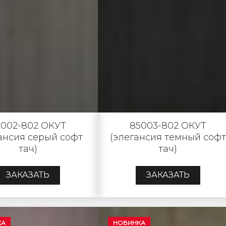
5002-802 ОКУТ
85003-802 ОКУТ
ансия серый софт
(элегансия темный софт
тач)
тач)
ЗАКАЗАТЬ
ЗАКАЗАТЬ
КА
НОВИНКА