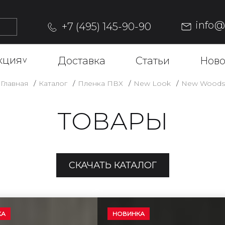
info
+7 (495) 145-90-90
кция
^
Доставка
Статьи
Ново
Главная
Каталог
Пленка ПВХ
New Look
New Woods
ТОВАРЫ
СКАЧАТЬ КАТАЛОГ
КА
НОВИНКА