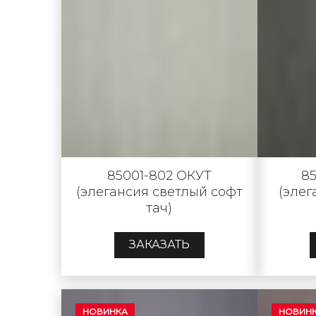
85001-802 ОКУТ
8
(элегансия светлый софт
(элег
тач)
ЗАКАЗАТЬ
НОВИНКА
НОВИН