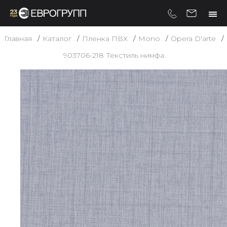
Главная
Каталог
Пленка ПВХ
Mono
Opera D'arte
903706-218 Текстиль нимфа