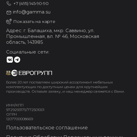
+7 (495) 145-90-90
info@gamma.su
Показать на карте
Адрес: г. Балашиха,
мкр. Саввино,
ул.
Промышленная, вл. № 46,
Московская
область, 143985
Социальные сети:
Более 20 лет поставляем широкий ассортимент мебельных
комплектующих по доступным ценам для крупнейших
производств. Оставьте заявку, и наш менеджер свяжется с Вами.
ИНН/КПП
9729293175/772501001
ОГРН
1207700008669
Пользовательское соглашение