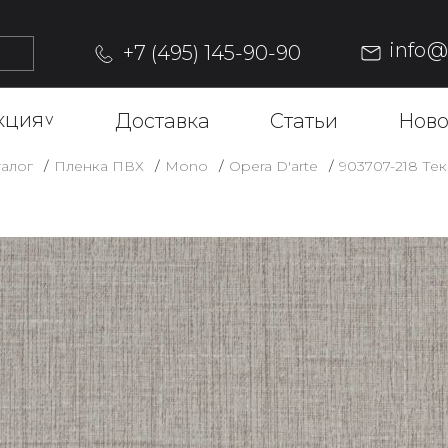
info
+7 (495) 145-90-90
кция
^
Доставка
Статьи
Ново
алог
Пленка ПВХ
Mono
Opera D'arte
903707-218 Тек
903707-21
СВЕТЛЫЙ
Описание
ОФОРМИТЬ ЗАКАЗ