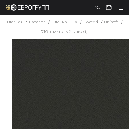
Главная
Каталог
Пленка ПВХ
Coated
Unisoft
7161 (пихтовый Unisoft)