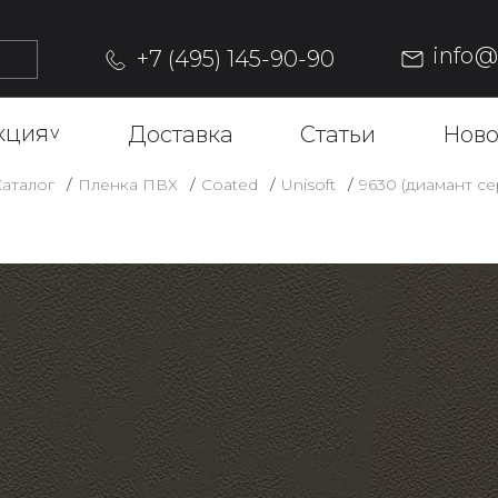
info
+7 (495) 145-90-90
кция
^
Доставка
Статьи
Ново
Каталог
Пленка ПВХ
Coated
Unisoft
9630 (диамант се
9630 (ДИ
UNISOFT)
Описание
ОФОРМИТЬ ЗАКАЗ